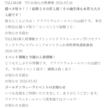
TALLMAN TV!
お知らせ
熱帯魚
2026.05.16
超ベタ祭り！！！総勢２００匹入荷！その他生体も水草大大大
入荷です！
皆さんこんにちは！ アクアリウムトールマンの山田です。 本日
と明日は超ベタ祭り！ということで総勢２０…
お知らせを読む
TALLMAN入荷情報
カラシン
コリドラス
トールマンTV
ブセファ
ランドラ
プレコ
プレコ
ミクロソリウム
水草
熱帯魚
通販最新
2026.05.09
イベント情報と今週の入荷情報！
どうも久しぶりの投稿です。 アクアリウムトールマンの山田で
す。 今月のイベント紹介！ 画質は良くあり…
お知らせを読む
お知らせ
2026.05.02
ゴールデンウィークイベントのお知らせ
いつも当店をご利用いただきまして、ありがとうございます。
アクアリウムトールマン八尾本店ではゴールデ…
お知らせを読む