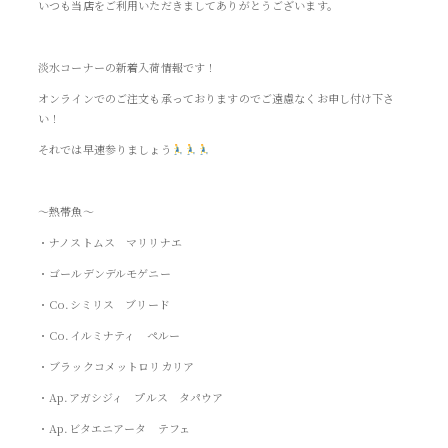
いつも当店をご利用いただきましてありがとうございます。
淡水コーナーの新着入荷情報です！
オンラインでのご注文も承っておりますのでご遠慮なくお申し付け下さ
い！
それでは早速参りましょう
～熱帯魚～
・ナノストムス マリリナエ
・ゴールデンデルモゲニー
・Co.シミリス ブリード
・Co.イルミナティ ペルー
・ブラックコメットロリカリア
・Ap.アガシジィ プルス タパウア
・Ap.ビタエニアータ テフェ