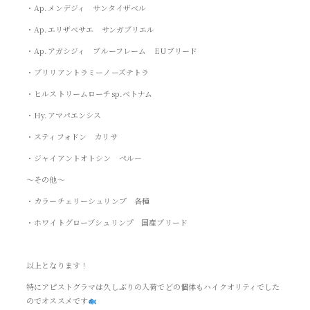
・Ap.メンデジィ サンタイザベル
・Ap.エリザベサエ サンガブリエル
・Ap.アガシジィ ブルーフレーム EUブリード
・ブリリアントラミーノーズテトラ
・ヒルストリームローチsp.ベトナム
・Hy.アマパエンシス
・スティフォドン カリサ
・ジャイアントオトシン ペルー
～その他～
・カラーチェリーシュリンプ 各種
・ホワイトグローブシュリンプ 国産ブリード
以上となります！
特にアピストグラマは久しぶりの入荷でどの個体もハイクオリティでした
のでオススメです