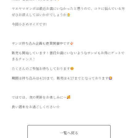
ヤエヤマギンポは最近お店にいなかったと思うので、コケに悩んでいる方
ぜひお迎えしてはいかがでしょうか
今回小さめサイズです!
サンゴ持ち込み企画も絶賛開催中です
販売も開始しています！普段お店にいないようなサンゴもお得にゲットで
きるチャンス！
たくさんのご参加お待ちしております
期間は持ち込みは4/20まで、販売は4/27までとなっております
ではでは、次の更新をお楽しみに～
良い週末をお過ごしください☆
一覧へ戻る