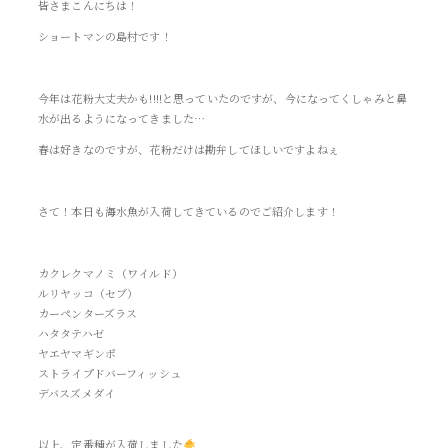
皆さまこんにちは！
ショートマンの島村です！
今年は花粉大丈夫かも!!!!と思っていたのですが、今になってくしゃみと鼻
水が出るようになってきました…
春は好きなのですが、花粉だけは勘弁してほしいですよねぇ
さて！本日も海水魚が入荷してきているのでご紹介します！
カクレクマノミ（ワイルド）
ルリヤッコ（セブ）
カーペンターズラス
ハタタテハゼ
ヤエヤマギンポ
ストライプドバーフィッシュ
デバスズメダイ
以上、定番種が入荷しました