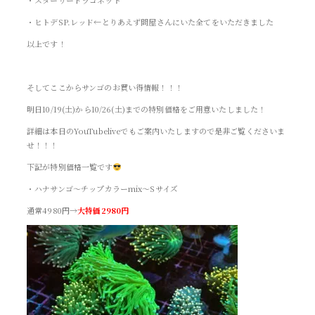
・ヒトデSP.レッド←とりあえず問屋さんにいた全てをいただきました
以上です！
そしてここからサンゴのお買い得情報！！！
明日10/19(土)から10/26(土)までの特別価格をご用意いたしました！
詳細は本日のYouTubeliveでもご案内いたしますので是非ご覧くださいま
せ！！！
下記が特別価格一覧です
・ハナサンゴ～チップカラーmix～Sサイズ
通常4980円→
大特価2980円