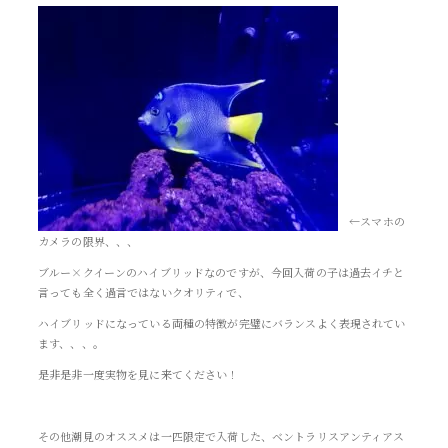
←スマホの
カメラの限界、、、
ブルー×クイーンのハイブリッドなのですが、今回入荷の子は過去イチと
言っても全く過言ではないクオリティで、
ハイブリッドになっている両種の特徴が完璧にバランスよく表現されてい
ます、、、。
是非是非一度実物を見に来てください！
その他潮見のオススメは一匹限定で入荷した、ベントラリスアンティアス