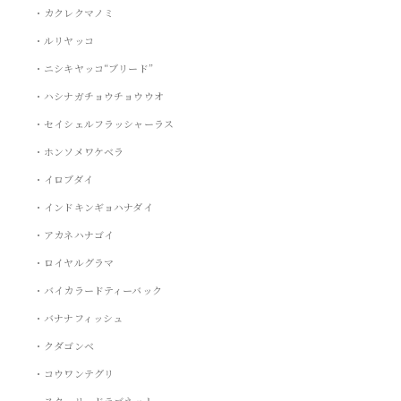
・カクレクマノミ
・ルリヤッコ
・ニシキヤッコ“ブリード”
・ハシナガチョウチョウウオ
・セイシェルフラッシャーラス
・ホンソメワケベラ
・イロブダイ
・インドキンギョハナダイ
・アカネハナゴイ
・ロイヤルグラマ
・バイカラードティーバック
・バナナフィッシュ
・クダゴンベ
・コウワンテグリ
・スターリードラゴネット