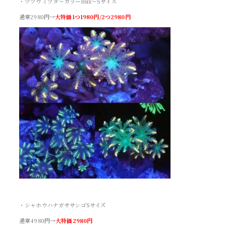
・ツツウミヅタ～カラーmix～Sサイズ
通常2980円→
大特価1つ1980円/2つ2980円
・シャホウハナガササンゴSサイズ
通常4980円→
大特価2980円