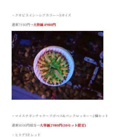
・クサビライシ～レアカラー～Sサイズ
通常7980円→
大特価4980円
・マメスナギンチャク～アガベス&パンクロッカー～2種セット
通常8000円相当→
大特価2980円(10セット限定)
・ヒトデSP.レッド