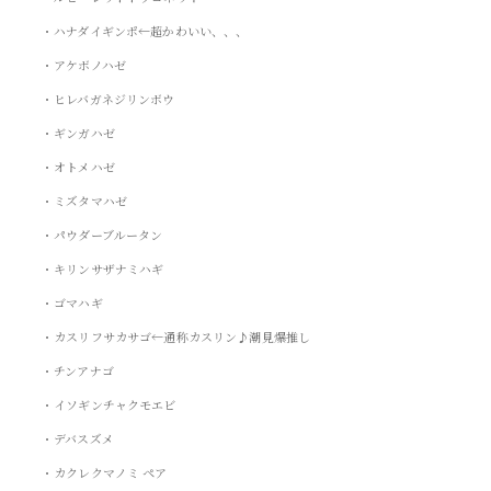
・ハナダイギンポ←超かわいい、、、
・アケボノハゼ
・ヒレバガネジリンボウ
・ギンガハゼ
・オトメハゼ
・ミズタマハゼ
・パウダーブルータン
・キリンサザナミハギ
・ゴマハギ
・カスリフサカサゴ←通称カスリン♪潮見爆推し
・チンアナゴ
・イソギンチャクモエビ
・デバスズメ
・カクレクマノミ ペア