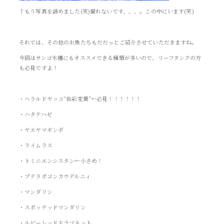
↑もう写真を諦めました(笑)撮れないです、、、。この中にいます(笑)
それでは、その他のお魚たちもだだっとご紹介させていただきますね。
今回はサンゴ水槽にもオススメできる種類が多いので、リーフタンクの方
も必見ですよ！
・ヘラルドヤッコ“色彩変異”←必見！！！！！！
・ハタテハゼ
・ヤエヤマギンポ
・ライムラス
・トミニエンシスタン←小さめ！
・プテラポゴンカウデルニィ
・マンダリン
・スポッテッドマンダリン
・ルビーレッドドラゴネット