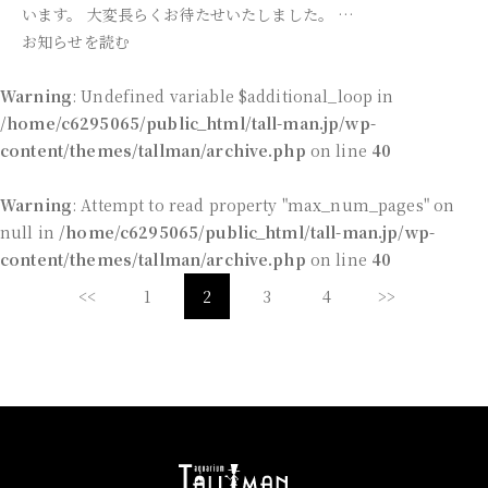
います。 大変長らくお待たせいたしました。 …
お知らせを読む
Warning
: Undefined variable $additional_loop in
/home/c6295065/public_html/tall-man.jp/wp-
content/themes/tallman/archive.php
on line
40
Warning
: Attempt to read property "max_num_pages" on
null in
/home/c6295065/public_html/tall-man.jp/wp-
content/themes/tallman/archive.php
on line
40
<<
1
2
3
4
>>