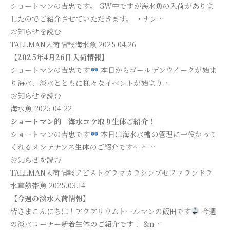
ショートマンの吉忠です。 GW中ですが海水魚の入荷がありま
したのでご紹介させていただきます。 ・ナン…
お知らせを読む
TALLMAN入荷情報
海水魚
2025.04.26
【2025年4月26日入荷情報】
ショートマンの吉忠です
本日からゴールデンウイークが始ま
り海水、淡水とともに様々なイベントが始まり…
お知らせを読む
海水魚
2025.04.22
ショートマン的 海水コケ取り生体ご紹介！
ショートマンの吉忠です
本日は海水水槽の管理に一役かって
くれるメンテナンス生体のご紹介です^_^ …
お知らせを読む
TALLMAN入荷情報
アピストグラマ
カラシン
ブセファランドラ
水草
熱帯魚
2025.03.14
【今週の淡水入荷情報】
皆さまこんにちは！アクアリウムトールマンの飯田です
今週
の淡水コーナー新着生体のご紹介です！ &n…