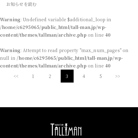
お知らせを読む
Warning
: Undefined variable $additional_loop in
/home/c6295065/public_html/tall-man.jp/wp-
content/themes/tallman/archive.php
on line
40
Warning
: Attempt to read property "max_num_pages" on
null in
/home/c6295065/public_html/tall-man.jp/wp-
content/themes/tallman/archive.php
on line
40
<<
1
2
3
4
5
>>