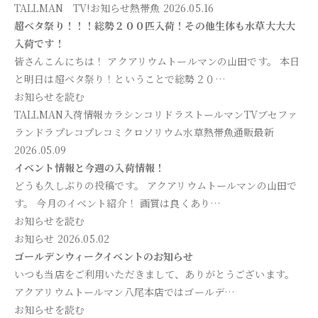
TALLMAN TV!
お知らせ
熱帯魚
2026.05.16
超ベタ祭り！！！総勢２００匹入荷！その他生体も水草大大大
入荷です！
皆さんこんにちは！ アクアリウムトールマンの山田です。 本日
と明日は超ベタ祭り！ということで総勢２０…
お知らせを読む
TALLMAN入荷情報
カラシン
コリドラス
トールマンTV
ブセファ
ランドラ
プレコ
プレコ
ミクロソリウム
水草
熱帯魚
通販最新
2026.05.09
イベント情報と今週の入荷情報！
どうも久しぶりの投稿です。 アクアリウムトールマンの山田で
す。 今月のイベント紹介！ 画質は良くあり…
お知らせを読む
お知らせ
2026.05.02
ゴールデンウィークイベントのお知らせ
いつも当店をご利用いただきまして、ありがとうございます。
アクアリウムトールマン八尾本店ではゴールデ…
お知らせを読む