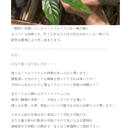
一般的に流通しているコーヒフォリアに比べ葉が細く
尖っている印象です。ＷＩＬＤならではの渋さが出ている一株です。
新芽は環境により赤く染まります。
—————————————————————————————–
以上！
かなり長くなりましたが・・・
様々なミクロソリウムの特徴があったかと思います！
御覧頂いた方の少しでも興味を持って下されば幸いです！
今日からあなたも少し通なミクロソリウム変態の仲間入り？
またミクロに関わらずアクアリウムには
奥深い種類が多数！！ 今後もこのブログを通して
様々なお魚・水草・用品についての魅力をお伝え出来たらと思います！
※また上記の水草は全て発送にてご対応も可能です。
また少量の株分け販売も可能ですので気になるお客様は
価格含めお気軽にお問合せ またはご来店時にご相談下さい。