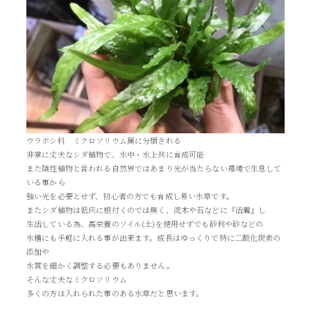
ウラボシ科 ミクロソリウム属に分類される
非常に丈夫なシダ植物で、水中・水上共に育成可能
また陰性植物と言われる自然界ではあまり光が当たらない環境で生息して
いる事から
強い光を必要とせず、初心者の方でも育成し易い水草です。
またシダ植物は低床に根付くのでは無く、流木や石などに『活着』し
生活している為、高栄養のソイル(土)を使用せずでも砂利や砂などの
水槽にも手軽に入れる事が出来ます。成長はゆっくりで特に二酸化炭素の
添加や
水質を細かく調整する必要もありません。
そんな丈夫なミクロソリウム
多くの方は入れられた事のある水草だと思います。