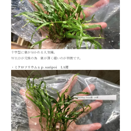
十字型に葉が分かれる人気種。
WILDが元株の為 葉が薄く細いのが特徴です。
・ミクロソリウムｓｐ.saripoi LA便