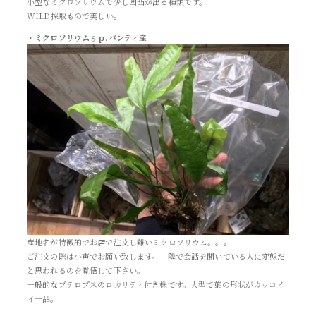
小型なミクロソリウムで少し凹凸が出る種類です。
WILD採取もので美しい。
・ミクロソリウムｓｐ.パンティ産
産地名が特徴的でお店で注文し難いミクロソリウム。。。
ご注文の際は小声でお願い致します。 隣で会話を聞いている人に変態だ
と思われるのを覚悟して下さい。
一般的なプテロプスのロカリティ付き株です。大型で葉の形状がカッコイ
イ一品。