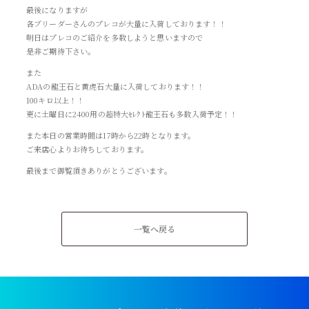
最後になりますが
各ブリーダーさんのプレコが大量に入荷しております！！
明日はプレコのご紹介を多数しようと思いますので
是非ご期待下さい。
また
ADAの龍王石と黄虎石大量に入荷しております！！
100キロ以上！！
更に土曜日に2400用の超特大ｾﾚｸﾄ龍王石も多数入荷予定！！
また本日の営業時間は17時から22時となります。
ご来店心よりお待ちしております。
最後まで御覧頂きありがとうございます。
一覧へ戻る