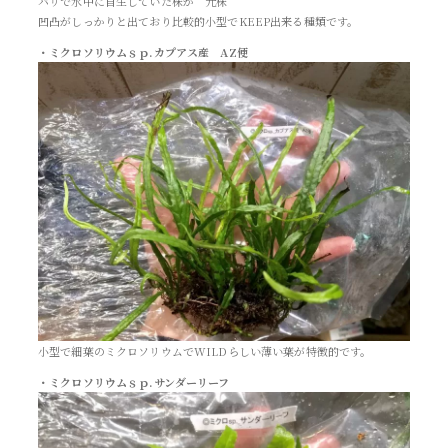
バリで水中に自生していた株が 元株
凹凸がしっかりと出ており比較的小型でKEEP出来る種類です。
・ミクロソリウムｓｐ.カプアス産 AZ便
小型で細葉のミクロソリウムでWILDらしい薄い葉が特徴的です。
・ミクロソリウムｓｐ.サンダーリーフ