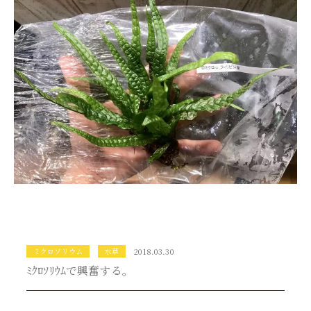
ミクロソリウム
水草
2018.03.30
ﾐｸﾛｿﾘｳﾑで興奮する。