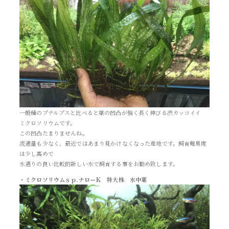
一般種のプテルプスと比べると葉の凹凸が強く長く伸びる渋カッコイイ
ミクロソリウムです。
この凹凸たまりませんね。
流通量も少なく、最近ではあまり見かけなくなった産地です。飼育難易度
は少し高めで
水通りの良い比較的新しい水で飼育する事をお勧め致します。
・ミクロソリウムｓｐ.ナローＫ 特大株 水中葉