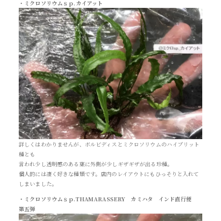
・ミクロソリウムｓｐ.カイアット
詳しくはわかりませんが、ボルビディスとミクロソリウムのハイブリット
種とも
言われ少し透明感のある葉に外側が少しギザギザが出る珍種。
個人的には凄く好きな種類です。店内のレイアウトにもひっそりと入れて
しまいました。
・ミクロソリウムｓｐ.THAMARASSERY カミハタ インド直行便
第五弾