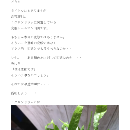
どうも
タイトルにもありますが
深夜3時に
ミクロソリウムに興奮している
変態トールマン山田です。
もちろん本当の変態ではありません。
そういった意味の変態ではなく
アクア的 変態とでも言うべきなのか・・・
いや。 ある種色々に対して変態なのか・・・
兎に角！
『僕は変態です』
そういう事なのでしょう。
それでは早速本題に・・・
説明しよう！！！
ミクロソリウムとは