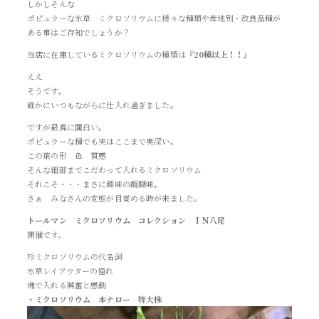
しかしそんな
ポピュラーな水草 ミクロソリウムに様々な種類や産地別・改良品種が
ある事はご存知でしょうか？
当店に在庫しているミクロソリウムの種類は
『20種以上！！』
ええ
そうです。
確かにいつもながらに仕入れ過ぎました。
ですが最高に面白い。
ポピュラーな種でも実はここまで奥深い。
この葉の形 色 質感
そんな細部までこだわって入れるミクロソリウム
それこそ・・・まさに趣味の醍醐味。
さぁ みなさんの変態が目覚める時が来ました。
トールマン ミクロソリウム コレクション ＩＮ八尾
開催です。
珍ミクロソリウムの代名詞
水草レイアウターの憧れ
塊で入れる興奮と感動
・ミクロソリウム 本ナロー 特大株