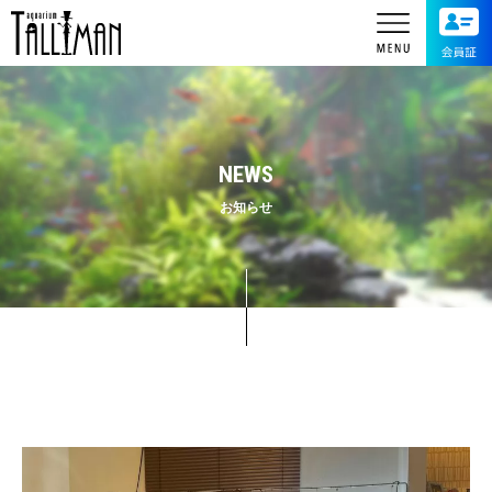
NEWS
お知らせ