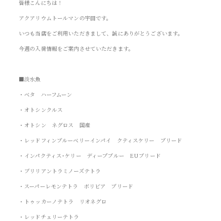
皆様こんにちは！
アクアリウムトールマンの宇田です。
いつも当店をご利用いただきまして、誠にありがとうございます。
今週の入荷情報をご案内させていただきます。
■淡水魚
・ベタ ハーフムーン
・オトシンクルス
・オトシン ネグロス 国産
・レッドフィンブルーベリーインパイ クティスケリー ブリード
・インパクティス･ケリー ディープブルー EUブリード
・ブリリアントラミノーズテトラ
・スーパーレモンテトラ ボリビア ブリード
・トゥッカーノテトラ リオネグロ
・レッドチェリーテトラ