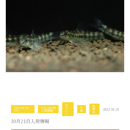
カ
熱
TALLMAN
TALLMAN
ラ
水
帯
2022.10.21
TV!
入荷情報
シ
草
魚
ン
10月21日入荷情報