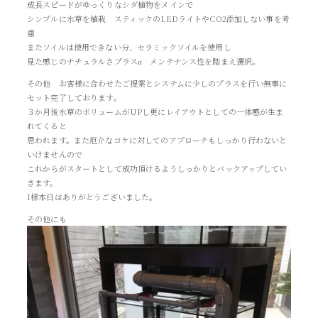
成長スピードがゆっくりなシダ植物をメインで
シンプルに水草を植栽 スティックのLEDライトやCO2添加しない事を考
慮
またソイルは使用できない分、セラミックソイルを使用し
見た感じのナチュラルさプラスα メンテナンス性を踏まえ選択。
その他 お客様に合わせたご提案とシステムに少しのプラスを行い無事に
セット完了しております。
３か月後水草のボリュームがUPし更にレイアウトとしての一体感が生ま
れてくると
思われます。また厄介なコケに対してのアプローチもしっかり行わないと
いけませんので
これからがスタートとして成功頂けるようしっかりとバックアップしてい
きます。
I様本日はありがとうございました。
その他にも