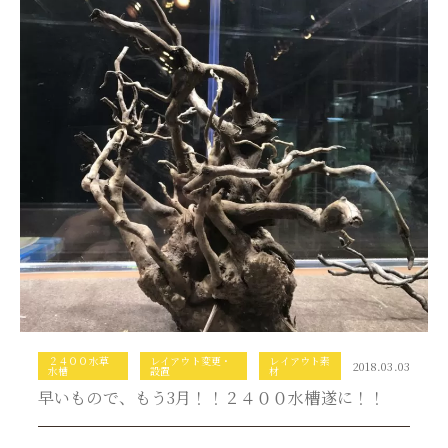
２４００水草
レイアウト変更・
レイアウト素
2018.03.03
水槽
設置
材
早いもので、もう3月！！２４００水槽遂に！！