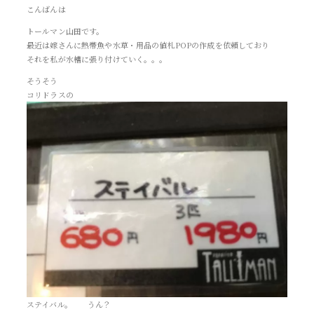
こんばんは
トールマン山田です。
最近は嫁さんに熱帯魚や水草・用品の値札POPの作成を依頼しており
それを私が水槽に張り付けていく。。。
そうそう
コリドラスの
ステイバル。 うん？