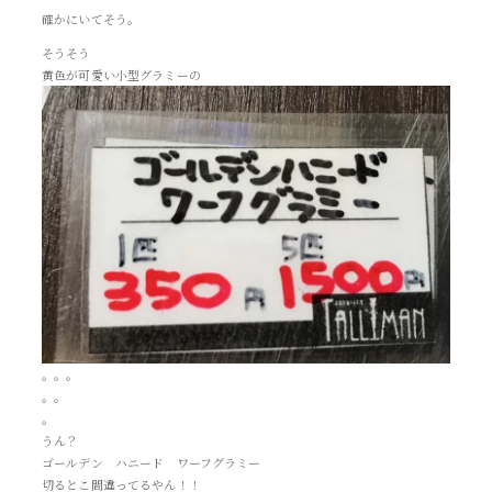
確かにいてそう。
そうそう
黄色が可愛い小型グラミーの
。。。
。。
。
うん？
ゴールデン ハニード ワーフグラミー
切るとこ間違ってるやん！！