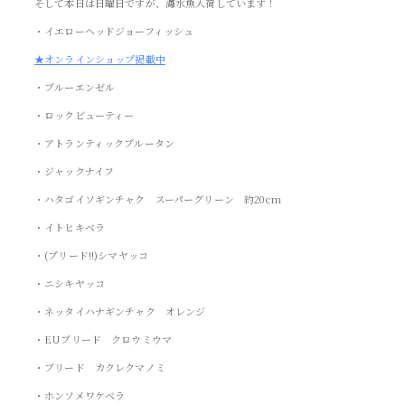
そして本日は日曜日ですが、海水魚入荷しています！
・イエローヘッドジョーフィッシュ
★オンラインショップ掲載中
・ブルーエンゼル
・ロックビューティー
・アトランティックブルータン
・ジャックナイフ
・ハタゴイソギンチャク スーパーグリーン 約20cm
・イトヒキベラ
・(ブリード!!)シマヤッコ
・ニシキヤッコ
・ネッタイハナギンチャク オレンジ
・EUブリード クロウミウマ
・ブリード カクレクマノミ
・ホンソメワケベラ