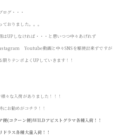
ブログ・・・
っておりました。。。
回はUPしなければ・・・と思いつつ中々あげれず
 Instagram Youtube動画と中々SNSを駆使出来ずですが
る限りテンポよくUPしていきます！！
で様々な入荷がありました！！！
特にお勧めがコチラ！！
ア便(コクーン便)WILDアピストグラマ各種入荷！！
リドラス各種大量入荷！！