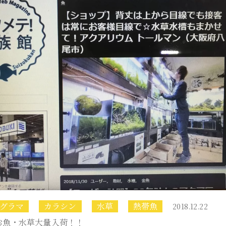
グラマ
カラシン
水草
熱帯魚
2018.12.22
お魚・水草大量入荷！！