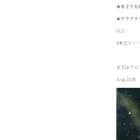
★水上でも
★アクアリ
以上
4本立て！
まずはアピ
A.sp.D28