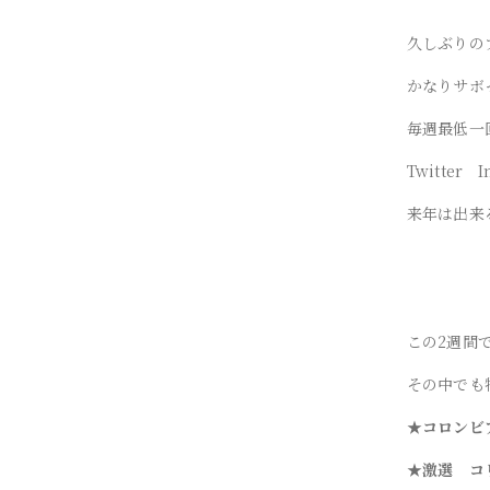
久しぶりの
かなりサボ
毎週最低一
Twitter
来年は出来
この2週間
その中でも
★コロンビ
★激選 コ