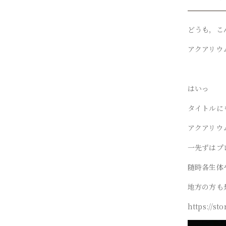
どうも，こ
アクアリウ
はいっ
タイトルに
アクアリウ
一先ずはプ
随時各生体
地方の方も
https://sto