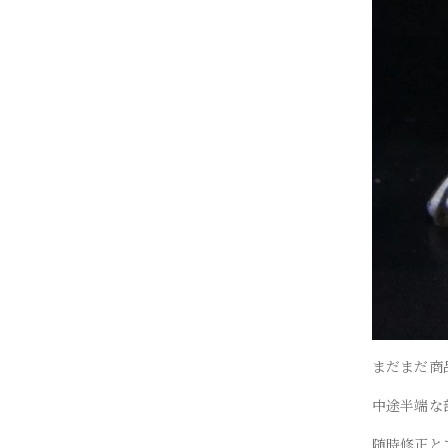
まだまだ商
中途半端な
随時修正と