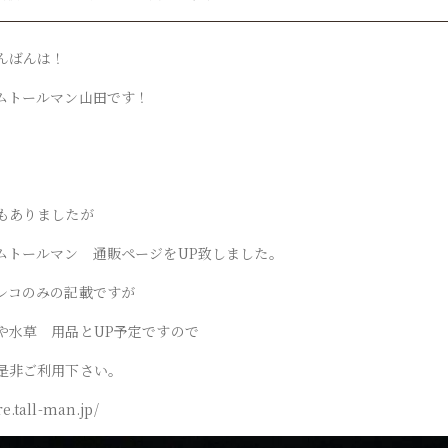
んばんは！
ムトールマン山田です！
もありましたが
ムトールマン 通販ページをUP致しました。
レコのみの記載ですが
や水草 用品とUP予定ですので
是非ご利用下さい。
re.tall-man.jp/